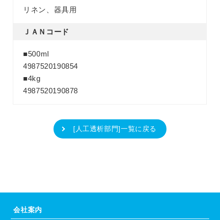
リネン、器具用
ＪＡＮ
コード
■500ml
4987520190854
■4kg
4987520190878
[人工透析部門]一覧に戻る
会社案内