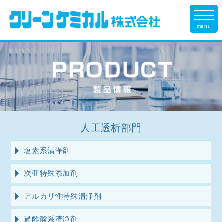
menu
人工透析部門
塩素系清浄剤
次亜特殊添加剤
アルカリ性特殊清浄剤
過酢酸系清浄剤