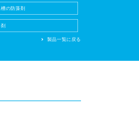
温槽の防藻剤
毒剤
製品一覧に戻る