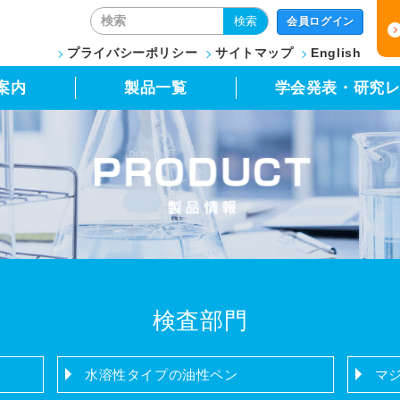
検索
会員ログイン
プライバシーポリシー
サイトマップ
English
案内
製品一覧
学会発表・研究
検査部門
水溶性タイプの油性ペン
マ